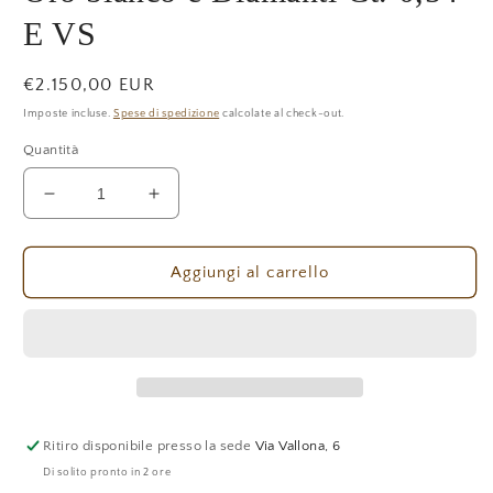
E VS
Prezzo
€2.150,00 EUR
di
Imposte incluse.
Spese di spedizione
calcolate al check-out.
listino
Quantità
Diminuisci
Aumenta
quantità
quantità
per
per
Anello
Anello
Aggiungi al carrello
Mirco
Mirco
Visconti
Visconti
Trilogy
Trilogy
Oro
Oro
bianco
bianco
e
e
Diamanti
Diamanti
Ritiro disponibile presso la sede
Via Vallona, 6
Ct.
Ct.
Di solito pronto in 2 ore
0,54
0,54