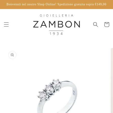
Vai
Benvenuti nel nostro Shop Online! Spedizione gratuita sopra €149,00
direttamente
ai contenuti
Carrello
Passa alle
informazioni
sul
prodotto