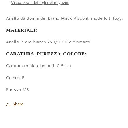
E
E
Visualizza i dettagli del negozio
VS
VS
Anello da donna del brand Mirco Visconti modello trilogy.
MATERIALI:
Anello in oro bianco 750/1000 e diamanti
CARATURA, PUREZZA, COLORE:
Caratura totale diamanti: 0,54 ct
Colore: E
Purezza: VS
Share