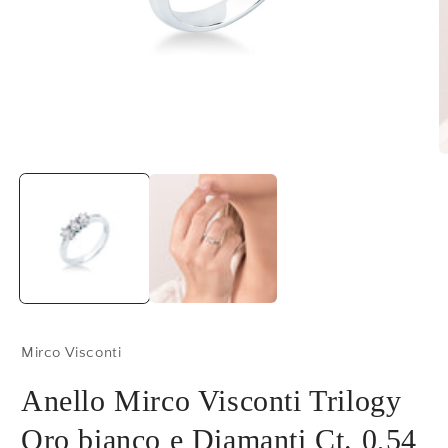
Apri
A
contenuti
c
multimediali
m
1
2
in
in
finestra
f
modale
m
Mirco Visconti
Anello Mirco Visconti Trilogy
Oro bianco e Diamanti Ct. 0,54