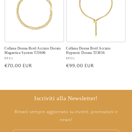
Collana Donna Breil Acciaio Dorato
Collana Donna Breil Acciaio
Magnetica System TJ3606
Hypnotic Dorata TJ3836
Fornitore:
BREIL
Fornitore:
BREIL
Prezzo
€70,00 EUR
Prezzo
€99,00 EUR
di
di
listino
listino
Iscriviti alla Newsletter!
Rimani sempre aggiornato su eventi, promozioni e
news!