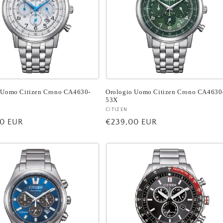
 Uomo Citizen Crono CA4630-
Orologio Uomo Citizen Crono CA4630
53X
re:
Fornitore:
CITIZEN
0 EUR
Prezzo
€239,00 EUR
di
listino