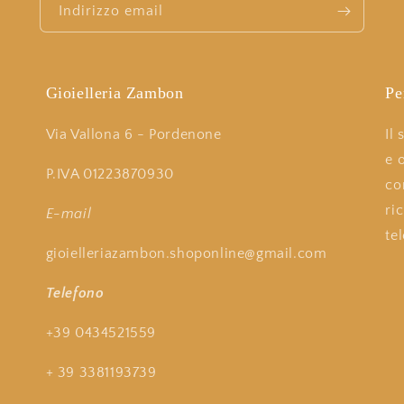
Indirizzo email
Gioielleria Zambon
Pe
Via Vallona 6 - Pordenone
Il
e 
P.IVA 01223870930
co
ri
E-mail
te
gioielleriazambon.shoponline@gmail.com
Telefono
+39 0434521559
+ 39 3381193739