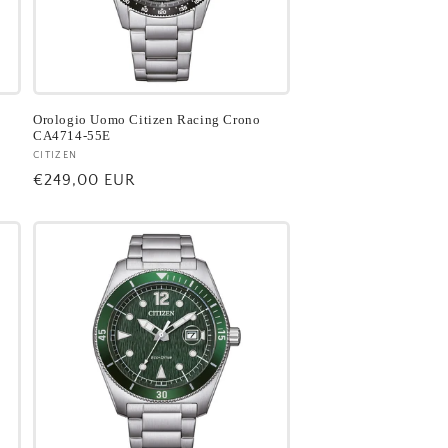
Orologio Uomo Citizen Racing Crono
CA4714-55E
Fornitore:
CITIZEN
Prezzo
€249,00 EUR
di
listino