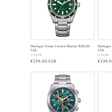
Orologio Uomo Citizen Marine NJ0220-
Orologio
52X
53A
Fornitore:
CITIZEN
Fornito
CITIZEN
Prezzo
€239,00 EUR
Prezzo
€239,0
di
di
listino
listino