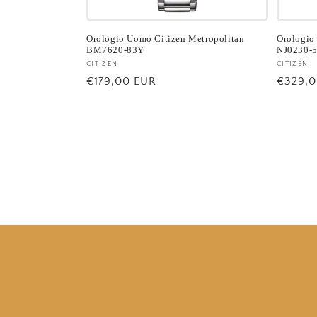
Orologio Uomo Citizen Metropolitan
Orologio
BM7620-83Y
NJ0230-
Fornitore:
CITIZEN
Fornito
CITIZEN
Prezzo
€179,00 EUR
Prezzo
€329,0
di
di
listino
listino