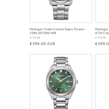
Orologio Uomo Citizen Super Titanio
Orologio
2590 AT2590-59X
4750 CA
Fornitore:
CITIZEN
Fornito
CITIZEN
Prezzo
€399,00 EUR
Prezzo
€399,
di
di
listino
listino