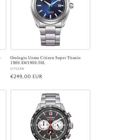
-
Orologio Uomo Citizen Super Titanio
1900 AW1900-50L
Fornitore:
CITIZEN
Prezzo
€249,00 EUR
di
listino