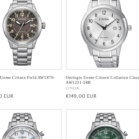
 Uomo Citizen Field AW1870-
Orologio Uomo Citizen Collation Class
AW1231-58B
re:
Fornitore:
CITIZEN
0 EUR
Prezzo
€149,00 EUR
di
listino