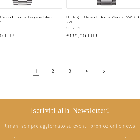
 Uomo Citizen Tsuyosa Shore
Orologio Uomo Citizen Marine AW188
59L
52L
re:
Fornitore:
CITIZEN
0 EUR
Prezzo
€199,00 EUR
di
listino
1
2
3
4
Iscriviti alla Newsletter!
Rimani sempre aggiornato su eventi, promozioni e news!