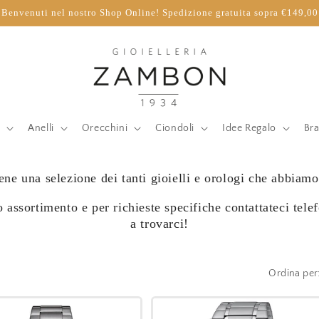
Benvenuti nel nostro Shop Online! Spedizione gratuita sopra €149,00
i
Anelli
Orecchini
Ciondoli
Idee Regalo
Bra
iene una selezione dei tanti gioielli e orologi che abbiam
o assortimento e per richieste specifiche contattateci tel
a trovarci!
Ordina per