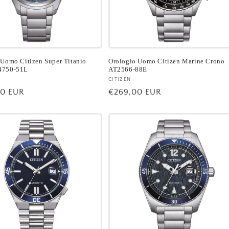
 Uomo Citizen Super Titanio
Orologio Uomo Citizen Marine Crono
4750-51L
AT2566-88E
re:
Fornitore:
CITIZEN
00 EUR
Prezzo
€269,00 EUR
di
listino