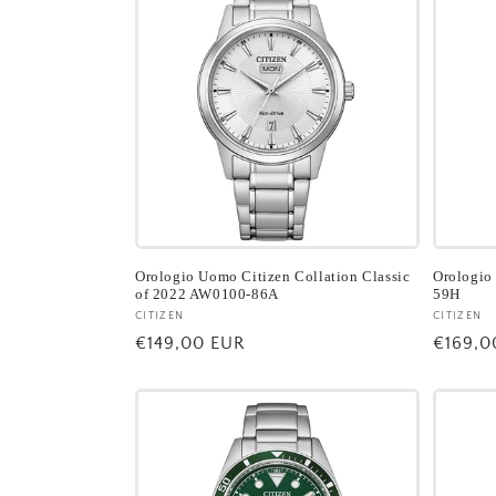
Orologio Uomo Citizen Collation Classic
Orologio
of 2022 AW0100-86A
59H
Fornitore:
CITIZEN
Fornito
CITIZEN
Prezzo
€149,00 EUR
Prezzo
€169,0
di
di
listino
listino