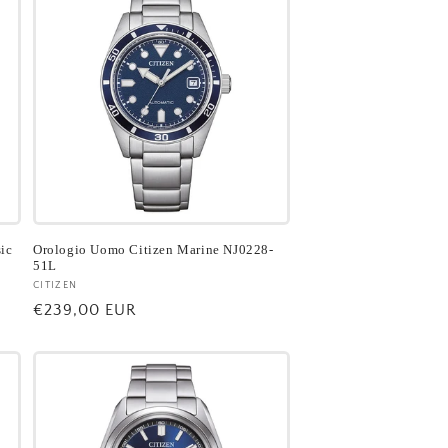
ic
Orologio Uomo Citizen Marine NJ0228-
51L
Fornitore:
CITIZEN
Prezzo
€239,00 EUR
di
listino