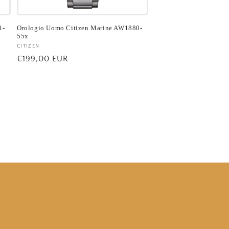
1-
Orologio Uomo Citizen Marine AW1880-
55x
Fornitore:
CITIZEN
Prezzo
€199,00 EUR
di
listino