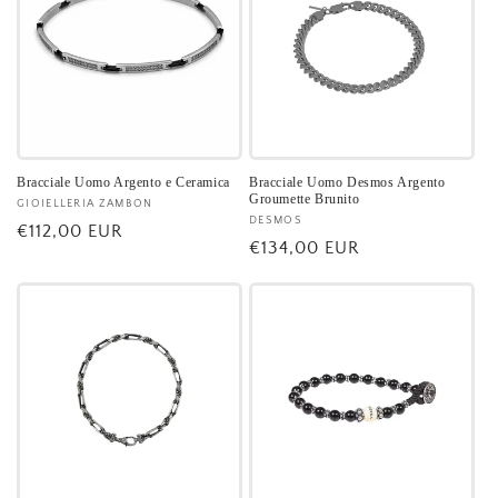
Bracciale Uomo Argento e Ceramica
Bracciale Uomo Desmos Argento
Groumette Brunito
Fornitore:
GIOIELLERIA ZAMBON
Fornitore:
DESMOS
Prezzo
€112,00 EUR
Prezzo
€134,00 EUR
di
di
listino
listino