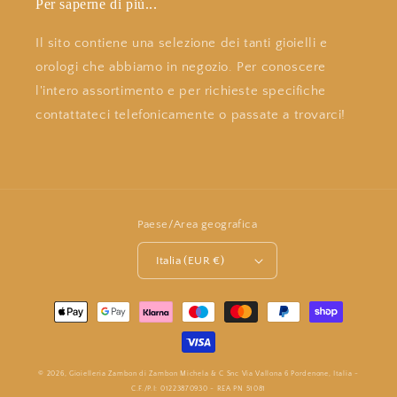
Per saperne di più...
Il sito contiene una selezione dei tanti gioielli e
orologi che abbiamo in negozio. Per conoscere
l'intero assortimento e per richieste specifiche
contattateci telefonicamente o passate a trovarci!
Paese/Area geografica
Italia (EUR €)
Metodi
di
pagamento
© 2026,
Gioielleria Zambon
di Zambon Michela & C Snc Via Vallona 6 Pordenone, Italia -
C.F./P.I: 01223870930 - REA PN 51081