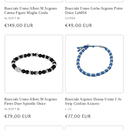
Bracciale Uomo Albert M Argento
Bracciale Uomo Gerba Argento Pietre
Catena Figaro Maglia Corda
Onice Lab064
Fornitore:
ALBERT M
Fornitore:
GERBA
Prezzo
€149,00 EUR
Prezzo
€49,00 EUR
di
di
listino
listino
Bracciale Uomo Albert M Argento
Bracciale Argento Donna Uomo J-Jo
Pietre Dure Spinello Onice
Strip Cordino Azzurro
Fornitore:
ALBERT M
Fornitore:
J-JO
Prezzo
€79,00 EUR
Prezzo
€77,00 EUR
di
di