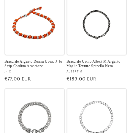
listino
listino
Bracciale Argento Donna Uomo J-Jo
Bracciale Uomo Albert M Argento
Strip Cordino Arancione
Maglie Texture Spinello Nero
Fornitore:
J-JO
Fornitore:
ALBERT M
Prezzo
€77,00 EUR
Prezzo
€189,00 EUR
di
di
listino
listino