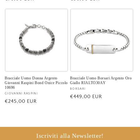
di
di
listino
listino
Bracciale Uomo Donna Argento
Bracciale Uomo Borsari Argento Oro
Giovanni Raspini Bond Onice Piccolo
Giallo RIALTO30AY
10696
Fornitore:
BORSARI
Fornitore:
GIOVANNI RASPINI
Prezzo
€449,00 EUR
Prezzo
€245,00 EUR
di
di
listino
listino
Iscriviti alla Newsletter!