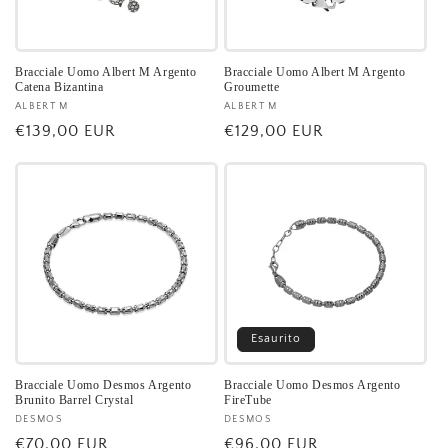
Bracciale Uomo Albert M Argento
Bracciale Uomo Albert M Argento
Catena Bizantina
Groumette
Fornitore:
ALBERT M
Fornitore:
ALBERT M
Prezzo
€139,00 EUR
Prezzo
€129,00 EUR
di
di
listino
listino
Esaurito
Bracciale Uomo Desmos Argento
Bracciale Uomo Desmos Argento
Brunito Barrel Crystal
FireTube
Fornitore:
DESMOS
Fornitore:
DESMOS
Prezzo
€70,00 EUR
Prezzo
€96,00 EUR