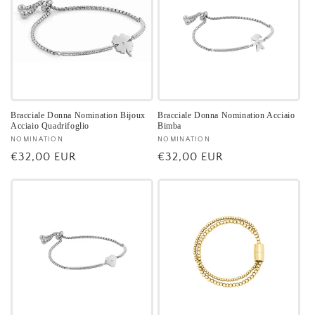
Bracciale Donna Nomination Bijoux
Bracciale Donna Nomination Acciaio
Acciaio Quadrifoglio
Bimba
Fornitore:
NOMINATION
Fornitore:
NOMINATION
Prezzo
€32,00 EUR
Prezzo
€32,00 EUR
di
di
listino
listino