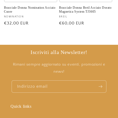
Bracciale Donna Nomination Acciaio
Bracciale Donna Breil Acciaio Dorato
Cuore
Magnetica System TJ3605
Fornitore:
NOMINATION
Fornitore:
BREIL
Prezzo
€32,00 EUR
Prezzo
€60,00 EUR
di
di
listino
listino
Iscriviti alla Newsletter!
Rimani sempre aggiornato su eventi, promozioni e
news!
Indirizzo email
Quick links