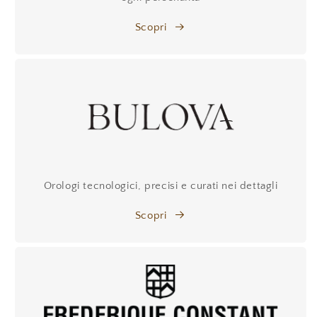
Scopri
Orologi tecnologici, precisi e curati nei dettagli
Scopri