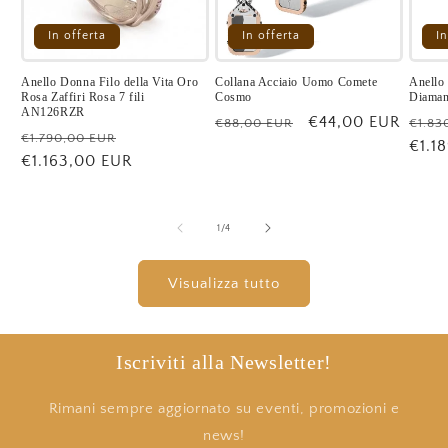
In offerta
In offerta
In
Anello Donna Filo della Vita Oro
Collana Acciaio Uomo Comete
Anello
Rosa Zaffiri Rosa 7 fili
Cosmo
Diaman
AN126RZR
Prezzo
Prezzo
€44,00 EUR
Prez
€88,00 EUR
€1.83
Prezzo
Prezzo
€1.790,00 EUR
di
scontato
di
€1.1
di
€1.163,00 EUR
scontato
listino
listi
listino
su
1
/
4
Visualizza tutto
Iscriviti alla Newsletter!
Rimani sempre aggiornato su eventi, promozioni e
news!