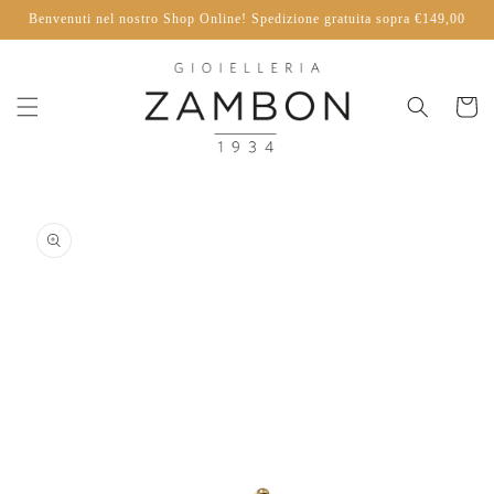
Vai
Benvenuti nel nostro Shop Online! Spedizione gratuita sopra €149,00
direttamente
ai contenuti
Carrello
Passa alle
informazioni
sul
prodotto