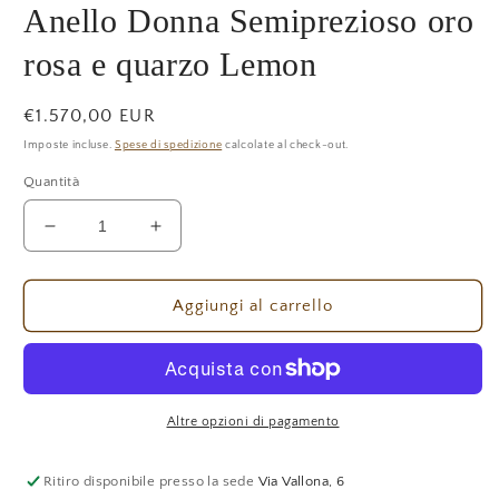
finestra
Anello Donna Semiprezioso oro
modale
rosa e quarzo Lemon
Prezzo
€1.570,00 EUR
di
Imposte incluse.
Spese di spedizione
calcolate al check-out.
listino
Quantità
Diminuisci
Aumenta
quantità
quantità
per
per
Anello
Anello
Aggiungi al carrello
Donna
Donna
Semiprezioso
Semiprezioso
oro
oro
rosa
rosa
e
e
Altre opzioni di pagamento
quarzo
quarzo
Lemon
Lemon
Ritiro disponibile presso la sede
Via Vallona, 6