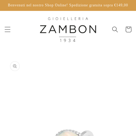
Vai
Benvenuti nel nostro Shop Online! Spedizione gratuita sopra €149,00
direttamente
ai contenuti
Carrello
Passa alle
informazioni
sul
prodotto