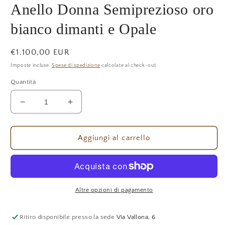
finestra
Anello Donna Semiprezioso oro
modale
bianco dimanti e Opale
Prezzo
€1.100,00 EUR
di
Imposte incluse.
Spese di spedizione
calcolate al check-out.
listino
Quantità
Diminuisci
Aumenta
quantità
quantità
per
per
Anello
Anello
Aggiungi al carrello
Donna
Donna
Semiprezioso
Semiprezioso
oro
oro
bianco
bianco
dimanti
dimanti
Altre opzioni di pagamento
e
e
Opale
Opale
Ritiro disponibile presso la sede
Via Vallona, 6