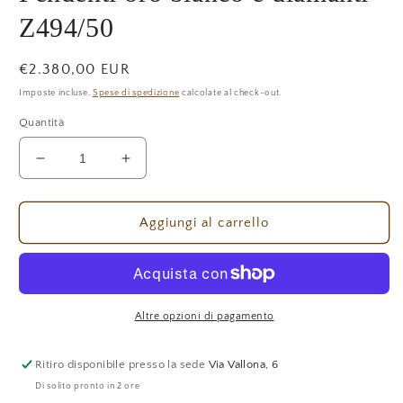
Z494/50
Prezzo
€2.380,00 EUR
di
Imposte incluse.
Spese di spedizione
calcolate al check-out.
listino
Quantità
Diminuisci
Aumenta
quantità
quantità
per
per
Orecchini
Orecchini
Aggiungi al carrello
Mirco
Mirco
Visconti
Visconti
Pendenti
Pendenti
oro
oro
bianco
bianco
Altre opzioni di pagamento
e
e
diamanti
diamanti
Ritiro disponibile presso la sede
Via Vallona, 6
Z494/50
Z494/50
Di solito pronto in 2 ore