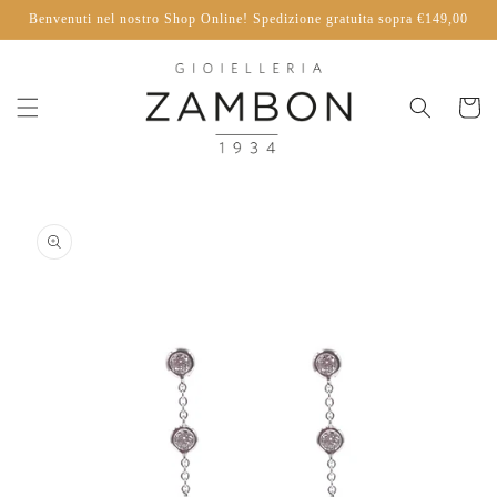
Vai
Benvenuti nel nostro Shop Online! Spedizione gratuita sopra €149,00
direttamente
ai contenuti
Carrello
Passa alle
informazioni
sul
prodotto