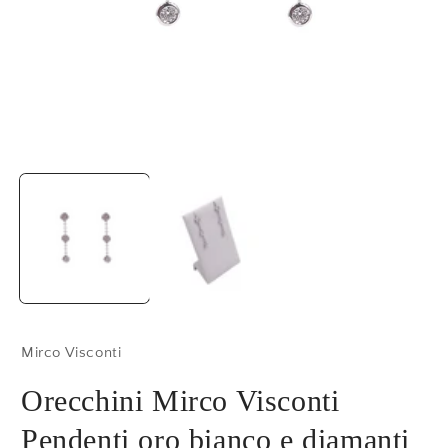
Apri
A
contenuti
c
multimediali
m
1
2
in
in
finestra
f
modale
m
Mirco Visconti
Orecchini Mirco Visconti
Pendenti oro bianco e diamanti